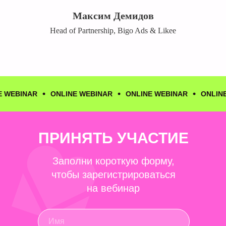
Максим Демидов
Head of Partnership, Bigo Ads & Likee
NAR
ONLINE WEBINAR
ONLINE WEBINAR
ONLINE WEBI
ПРИНЯТЬ УЧАСТИЕ
Заполни короткую форму,
чтобы зарегистрироваться
на вебинар